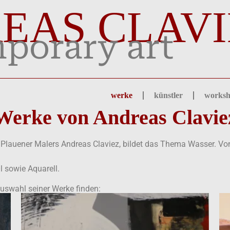
EAS CLAVI
porary art
werke
künstler
worksh
Werke von Andreas Clavie
Plauener Malers Andreas Claviez, bildet das Thema Wasser. Von 
l sowie Aquarell.
uswahl seiner Werke finden: