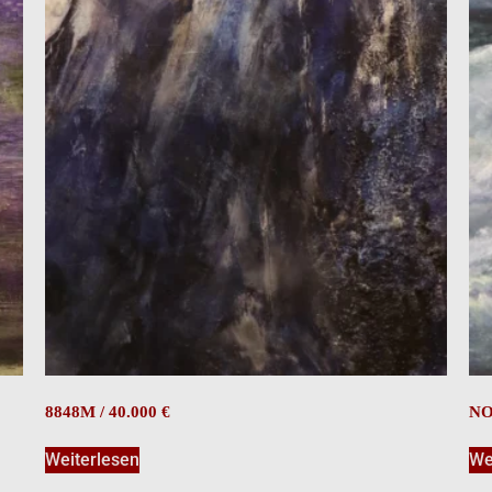
8848M / 40.000 €
N
Weiterlesen
We