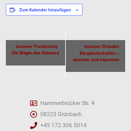
Zum Kalender hinzufügen
Veranstaltung-
boesner Forstinning
boesner Dresden
Navigation
Die Magie des Wassers
Berglandschaften –
spontan und expressiv
Hammerbrücker Str. 4
08223 Grünbach
+49 172 306 5014